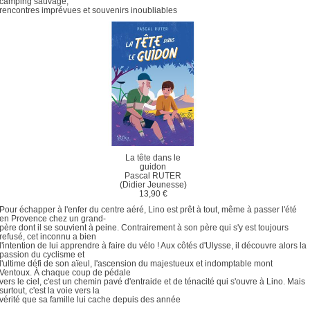
camping sauvage,
rencontres imprévues et souvenirs inoubliables
La tête dans le
guidon
Pascal RUTER
(Didier Jeunesse)
13,90 €
Pour échapper à l'enfer du centre aéré, Lino est prêt à tout, même à passer l'été
en Provence chez un grand-
père dont il se souvient à peine. Contrairement à son père qui s'y est toujours
refusé, cet inconnu a bien
l'intention de lui apprendre à faire du vélo ! Aux côtés d'Ulysse, il découvre alors la
passion du cyclisme et
l'ultime défi de son aïeul, l'ascension du majestueux et indomptable mont
Ventoux. À chaque coup de pédale
vers le ciel, c'est un chemin pavé d'entraide et de ténacité qui s'ouvre à Lino. Mais
surtout, c'est la voie vers la
vérité que sa famille lui cache depuis des année