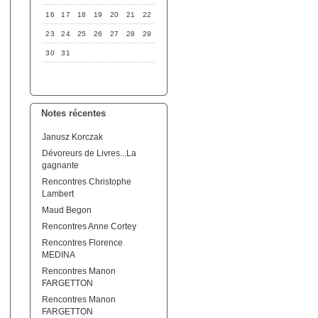
16
17
18
19
20
21
22
23
24
25
26
27
28
29
30
31
Notes récentes
Janusz Korczak
Dévoreurs de Livres...La
gagnante
Rencontres Christophe
Lambert
Maud Begon
Rencontres Anne Cortey
Rencontres Florence
MEDINA
Rencontres Manon
FARGETTON
Rencontres Manon
FARGETTON