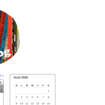
6 »
Août 2026
5
D
L
M
M
J
V
S
1
2
3
4
5
6
7
8
9
10
11
12
13
14
15