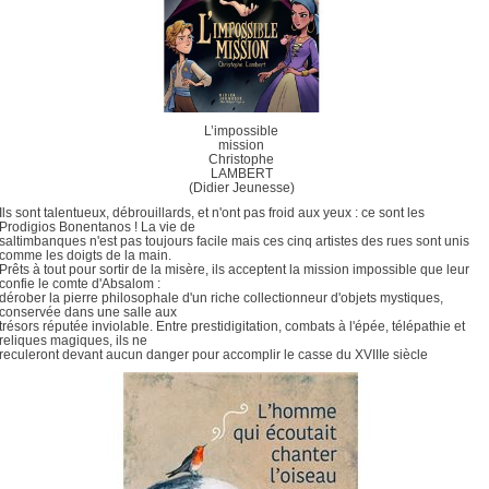
L’impossible
mission
Christophe
LAMBERT
(Didier Jeunesse)
Ils sont talentueux, débrouillards, et n'ont pas froid aux yeux : ce sont les
Prodigios Bonentanos ! La vie de
saltimbanques n'est pas toujours facile mais ces cinq artistes des rues sont unis
comme les doigts de la main.
Prêts à tout pour sortir de la misère, ils acceptent la mission impossible que leur
confie le comte d'Absalom :
dérober la pierre philosophale d'un riche collectionneur d'objets mystiques,
conservée dans une salle aux
trésors réputée inviolable. Entre prestidigitation, combats à l'épée, télépathie et
reliques magiques, ils ne
reculeront devant aucun danger pour accomplir le casse du XVIIIe siècle