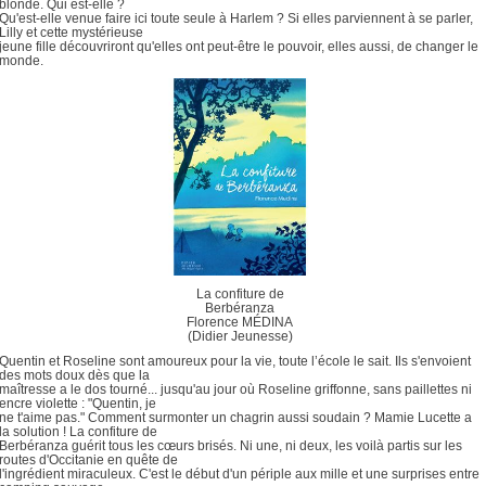
blonde. Qui est-elle ?
Qu'est-elle venue faire ici toute seule à Harlem ? Si elles parviennent à se parler,
Lilly et cette mystérieuse
jeune fille découvriront qu'elles ont peut-être le pouvoir, elles aussi, de changer le
monde.
La confiture de
Berbéranza
Florence MÉDINA
(Didier Jeunesse)
Quentin et Roseline sont amoureux pour la vie, toute l’école le sait. Ils s'envoient
des mots doux dès que la
maîtresse a le dos tourné... jusqu'au jour où Roseline griffonne, sans paillettes ni
encre violette : "Quentin, je
ne t'aime pas." Comment surmonter un chagrin aussi soudain ? Mamie Lucette a
la solution ! La confiture de
Berbéranza guérit tous les cœurs brisés. Ni une, ni deux, les voilà partis sur les
routes d'Occitanie en quête de
l'ingrédient miraculeux. C'est le début d'un périple aux mille et une surprises entre